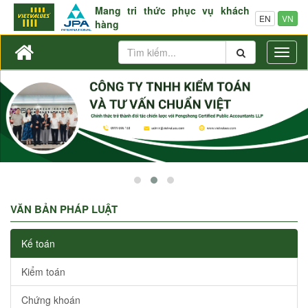
Mang tri thức phục vụ khách
EN
VN
hàng
Toggl
naviga
VĂN BẢN PHÁP LUẬT
Kế toán
Kiểm toán
Chứng khoán