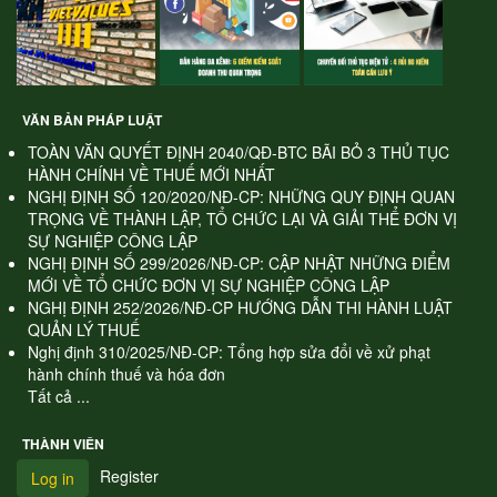
VĂN BẢN PHÁP LUẬT
TOÀN VĂN QUYẾT ĐỊNH 2040/QĐ-BTC BÃI BỎ 3 THỦ TỤC
HÀNH CHÍNH VỀ THUẾ MỚI NHẤT
NGHỊ ĐỊNH SỐ 120/2020/NĐ-CP: NHỮNG QUY ĐỊNH QUAN
TRỌNG VỀ THÀNH LẬP, TỔ CHỨC LẠI VÀ GIẢI THỂ ĐƠN VỊ
SỰ NGHIỆP CÔNG LẬP
NGHỊ ĐỊNH SỐ 299/2026/NĐ-CP: CẬP NHẬT NHỮNG ĐIỂM
MỚI VỀ TỔ CHỨC ĐƠN VỊ SỰ NGHIỆP CÔNG LẬP
NGHỊ ĐỊNH 252/2026/NĐ-CP HƯỚNG DẪN THI HÀNH LUẬT
QUẢN LÝ THUẾ
Nghị định 310/2025/NĐ-CP: Tổng hợp sửa đổi về xử phạt
hành chính thuế và hóa đơn
Tất cả ...
THÀNH VIÊN
Register
Log in