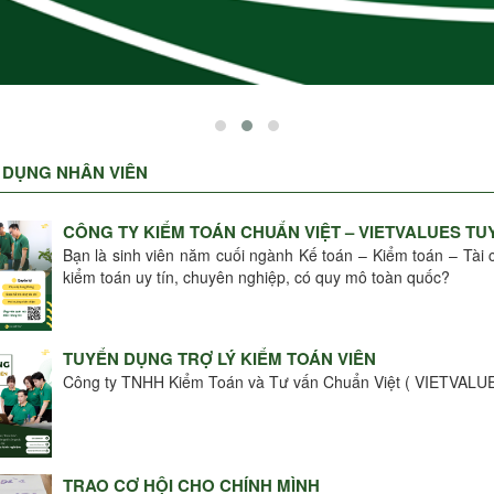
 DỤNG NHÂN VIÊN
CÔNG TY KIỂM TOÁN CHUẨN VIỆT – VIETVALUES TU
Bạn là sinh viên năm cuối ngành Kế toán – Kiểm toán – Tài c
kiểm toán uy tín, chuyên nghiệp, có quy mô toàn quốc?
TUYỂN DỤNG TRỢ LÝ KIỂM TOÁN VIÊN
Công ty TNHH Kiểm Toán và Tư vấn Chuẩn Việt ( VIETVALU
TRAO CƠ HỘI CHO CHÍNH MÌNH