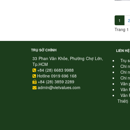
1
Trang 1 
TRỤ SỞ CHÍNH
LIÊN HỆ
33 Phan Văn Khỏe, Phường Chợ Lớn,
Trụ s
Tp.HCM
Chi 
+84 (28) 6683 9988
Chi 
Hotline 0919 696 168
Chi 
+84 (28) 3859 2289
Văn 
admin@vietvalues.com
Văn 
Văn 
Thiết)