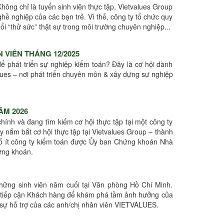
Không chỉ là tuyển sinh viên thực tập, Vietvalues Group
hề nghiệp của các bạn trẻ. Vì thế, công ty tổ chức quy
ổi “thử sức” thật sự trong môi trường chuyên nghiệp...
 VIÊN THÁNG 12/2025
ể phát triển sự nghiệp kiểm toán? Đây là cơ hội dành
lues – nơi phát triển chuyên môn & xây dựng sự nghiệp
ĂM 2026
hính và đang tìm kiếm cơ hội thực tập tại một công ty
 nắm bắt cơ hội thực tập tại Vietvalues Group – thành
số ít công ty kiểm toán được Ủy ban Chứng khoán Nhà
ứng khoán.
những sinh viên năm cuối tại Văn phòng Hồ Chí Minh.
án tiếp cận Khách hàng để khám phá tầm ảnh hưởng của
sự hỗ trợ của các anh/chị nhân viên VIETVALUES.