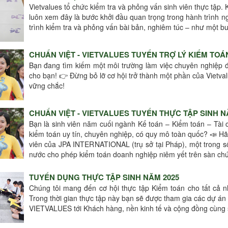
Vietvalues tổ chức kiểm tra và phỏng vấn sinh viên thực tập. 
luôn xem đây là bước khởi đầu quan trọng trong hành trình ng
trình kiểm tra và phỏng vấn bài bản, nghiêm túc – như một bu
CHUẨN VIỆT - VIETVALUES TUYỂN TRỢ LÝ KIỂM TOÁN
Bạn đang tìm kiếm một môi trường làm việc chuyên nghiệp đ
cho bạn! 👉 Đừng bỏ lỡ cơ hội trở thành một phần của Vietva
vững chắc!
CHUẨN VIỆT - VIETVALUES TUYỂN THỰC TẬP SINH N
Bạn là sinh viên năm cuối ngành Kế toán – Kiểm toán – Tài c
kiểm toán uy tín, chuyên nghiệp, có quy mô toàn quốc? 📣 Hãy
viên của JPA INTERNATIONAL (trụ sở tại Pháp), một trong 
nước cho phép kiểm toán doanh nghiệp niêm yết trên sàn ch
TUYỂN DỤNG THỰC TẬP SINH NĂM 2025
Chúng tôi mang đến cơ hội thực tập Kiểm toán cho tất cả 
Trong thời gian thực tập này bạn sẽ được tham gia các dự 
VIETVALUES tới Khách hàng, nền kinh tế và cộng đồng cùng 