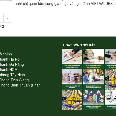
anh/ chị quan tâm cùng gia nhập vào gia đình VIETVALUES tr
2
»
/ 2
HOẠT ĐỘNG NỔI BẬT
ở chính
nhánh Hà Nội
nhánh Đà Nẵng
nhánh HCM
phòng Tây Ninh
Phòng Tiền Giang
Phòng Bình Thuận (Phan