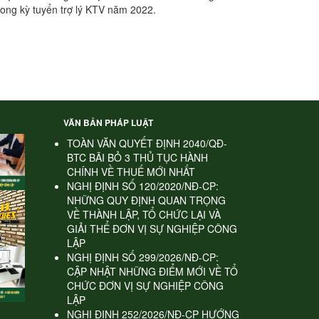
ong kỳ tuyển trợ lý KTV năm 2022.
VĂN BẢN PHÁP LUẬT
TOÀN VĂN QUYẾT ĐỊNH 2040/QĐ-
BTC BÃI BỎ 3 THỦ TỤC HÀNH
CHÍNH VỀ THUẾ MỚI NHẤT
NGHỊ ĐỊNH SỐ 120/2020/NĐ-CP:
NHỮNG QUY ĐỊNH QUAN TRỌNG
VỀ THÀNH LẬP, TỔ CHỨC LẠI VÀ
GIẢI THỂ ĐƠN VỊ SỰ NGHIỆP CÔNG
LẬP
NGHỊ ĐỊNH SỐ 299/2026/NĐ-CP:
CẬP NHẬT NHỮNG ĐIỂM MỚI VỀ TỔ
CHỨC ĐƠN VỊ SỰ NGHIỆP CÔNG
LẬP
NGHỊ ĐỊNH 252/2026/NĐ-CP HƯỚNG