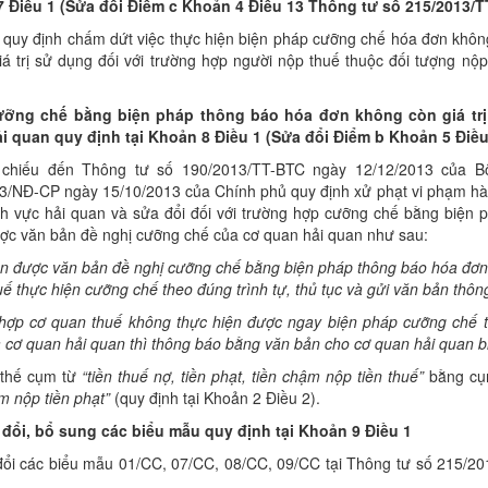
 Điều 1 (Sửa đổi Điểm c Khoản 4 Điều 13 Thông t
ư
s
ố
215/2013/T
 quy định chấm dứt việc thực hiện biện pháp cưỡng chế hóa đơn không
iá trị sử dụng đối với trường hợp người nộp thuế thuộc đối tượng nộ
ưỡ
ng chế bằng biện pháp thông báo hóa đ
ơn
không còn giá tr
ải
quan quy định tại Khoản 8 Điều 1 (Sửa đổi Điểm b Khoản 5 Điều
chiếu đến Thông tư số 190/2013/TT-BTC ngày 12/12/2013 của Bộ T
3/NĐ-CP ngày 15/10/2013 của Chính phủ quy định xử phạt vi phạm hàn
ĩnh vực hải quan và sửa đổi đối với trường hợp cưỡng chế bằng biện 
ợc văn bản đề nghị cưỡng chế của cơ quan hải quan như sau:
ận được văn bản đề nghị cư
ỡ
ng chế bằng biện pháp thông báo hóa đơn 
ế thực hiện cưỡng chế theo đúng trình tự, thủ tục và gửi văn bản thôn
hợ
p cơ quan thuế không thực hiện được ngay biện pháp cưỡng ch
ế
t
 cơ quan hải quan thì thông báo bằng văn bản cho cơ quan h
ả
i quan b
 thế cụm từ
“tiền thuế nợ, tiền phạt, tiền chậm nộp tiền thu
ế
”
bằng cụ
m nộp tiền phạt
”
(quy định tại Khoản 2 Điều 2).
 đổi, bổ sung các biểu mẫu quy định tại Khoản 9 Điều 1
đổi các biểu mẫu 01/CC, 07/CC, 08/CC, 09/CC tại Thông tư số 215/2