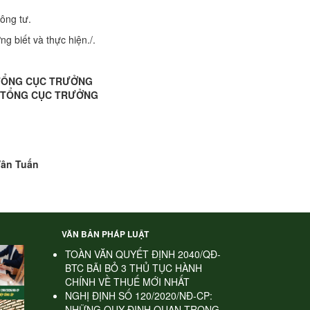
ông tư.
g biết và thực hiện./.
 TỔNG CỤC TRƯỞNG
 TỔNG CỤC TRƯỞNG
Vân Tuấn
VĂN BẢN PHÁP LUẬT
TOÀN VĂN QUYẾT ĐỊNH 2040/QĐ-
BTC BÃI BỎ 3 THỦ TỤC HÀNH
CHÍNH VỀ THUẾ MỚI NHẤT
NGHỊ ĐỊNH SỐ 120/2020/NĐ-CP:
NHỮNG QUY ĐỊNH QUAN TRỌNG