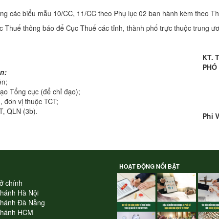
ung các biểu mẫu 10/CC, 11/CC theo Phụ lục 02 ban hành kèm theo Th
 Thuế thông báo để Cục Thuế các tỉnh, thành phố trực thuộc trung ươn
KT.
PHÓ
n:
ên;
ạo Tổng cục (để chỉ đạo);
, đơn vị thuộc TCT;
T, QLN (3b).
Phi 
HOẠT ĐỘNG NỔI BẬT
ở chính
nhánh Hà Nội
nhánh Đà Nẵng
nhánh HCM