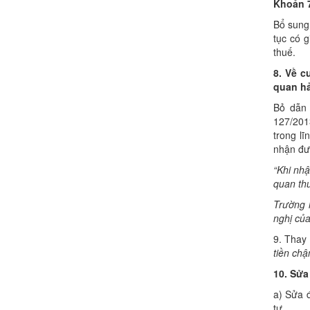
Khoản 7
Bổ sung
tục có g
thuế.
8.
V
ề c
quan h
Bỏ dẫn 
127/201
trong l
nhận đư
“Khi nh
quan thu
T
rư
ờng
nghị của
9. Thay
tiền chậ
10. Sửa
a) Sửa 
tư.