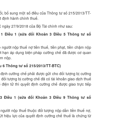
i, bổ sung một số điều của Thông tư số 215/2013/TT-
 định hành chính thuế.
 ngày 27/9/2018 của Bộ Tài chính như sau:
 1 Điều 1 (sửa đổi Khoản 3 Điều 5 Thông tư số
người nộp thuế nợ tiền thuế, tiền phạt, tiền chậm nộp
thời hạn áp dụng biện pháp cưỡng chế đã được cơ quan
ậm nộp.
u 6 Thông t
ư
số 215/2013/TT-BTC)
t định cưỡng chế phải được gửi cho đối tượng bị cưỡng
 đối tượng bị cưỡng chế đã có tài khoản giao dịch thuế
 điện tử thì quyết định cưỡng chế được giao trực tiếp
3 Điều 1 (sửa đổi Khoản 3 Điều 9 Thông t
ư
số
người nộp thuế thuộc đối tượng nộp dần tiền thuế nợ,
t hiệu lực của quyết định cưỡng chế thuế là chứng từ