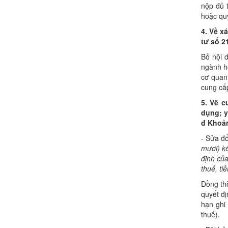
nộp đủ t
hoặc quy
4.
V
ề x
tư số 2
Bỏ nội 
ngành ho
cơ quan
cung cấp
5.
V
ề c
dụng; y
đ Khoản
- Sửa đ
mươi) k
định của
thuế, ti
Đồng thờ
quyết đ
hạn ghi
thuế).