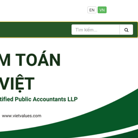
EN
VN