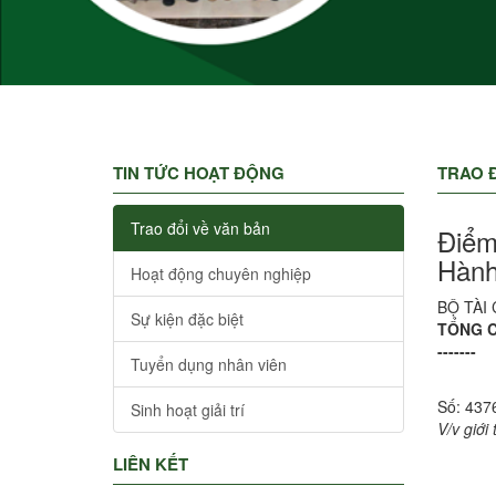
TIN TỨC HOẠT ĐỘNG
TRAO Đ
Trao đổi về văn bản
Điểm
Hành
Hoạt động chuyên nghiệp
BỘ TÀI
Sự kiện đặc biệt
TỔNG 
-------
Tuyển dụng nhân viên
Số: 437
Sinh hoạt giải trí
V/v giới
LIÊN KẾT