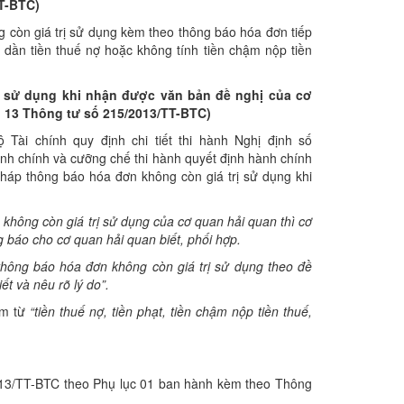
T-BTC)
 còn giá trị sử dụng kèm theo thông báo hóa đơn tiếp
p dần tiền thuế nợ hoặc không tính tiền chậm nộp tiền
ị sử dụng khi nhận đ
ược
văn bản đề nghị của
c
ơ
 13 Thông t
ư
số 215/2013/TT-BTC)
ài chính quy định chi tiết thi hành Nghị định số
h chính và cưỡng chế thi hành quyết định hành chính
pháp thông báo hóa đơn không còn giá trị sử dụng khi
không còn giá trị sử dụng của cơ quan hải quan thì cơ
g báo cho cơ quan hải quan biết, phối hợp.
hông báo hóa đơn không còn giá trị sử dụng theo đề
iết và nêu rõ lý do
”.
m từ
“ti
ề
n thuế nợ, tiền phạt, tiền chậm nộp tiền thuế,
013/TT-BTC theo Phụ lục 01 ban hành kèm theo Thông