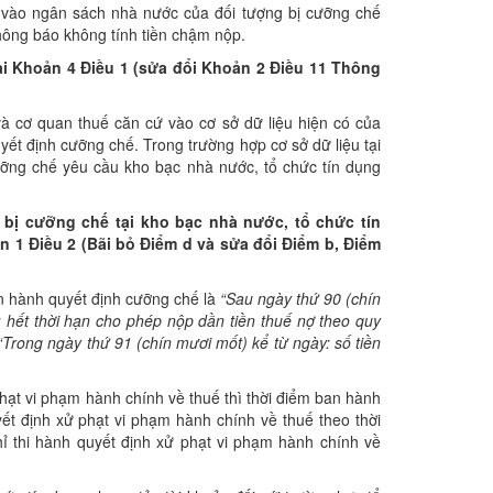
ạt vào ngân sách nhà nước của đối tượng bị cưỡng chế
hông báo không tính tiền chậm nộp.
ại Khoản 4 Điều 1 (sửa đổi Khoản 2 Điều 11 Thông
và cơ quan thuế căn cứ vào cơ sở dữ liệu hiện có của
yết định cưỡng chế. Trong trường hợp cơ sở dữ liệu tại
ỡng chế yêu cầu kho bạc nhà nước, tổ chức tín dụng
 bị c
ưỡ
ng chế tại kho bạc nhà nước, tổ chức tín
n 1 Điều 2 (Bãi bỏ Điểm d và sửa đổi Đi
ể
m b, Điểm
n hành quyết định cưỡng chế là
“
Sau ngày thứ 90 (chín
ế; hết thời hạn cho phép nộp dần tiền thuế nợ theo quy
“Trong ngày thứ 91 (chín mươi mốt) kể từ ngày: số tiền
hạt vi phạm hành chính về thuế thì thời điểm ban hành
t định xử phạt vi phạm hành chính về thuế theo thời
hỉ thi hành quyết định xử phạt vi phạm hành chính về