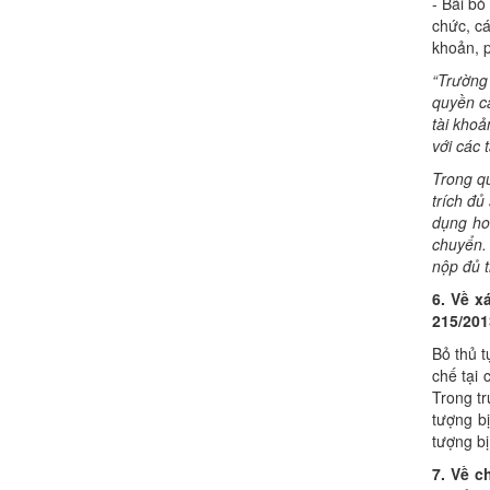
- Bãi bỏ
chức, cá
khoản, p
“T
rư
ờng
quyền c
tài kho
với các 
Trong q
trích đủ
dụng ho
chuy
ể
n.
nộp đ
ủ
t
6.
V
ề x
215/201
Bỏ thủ t
chế tại
Trong t
tượng b
tượng bị
7.
V
ề c