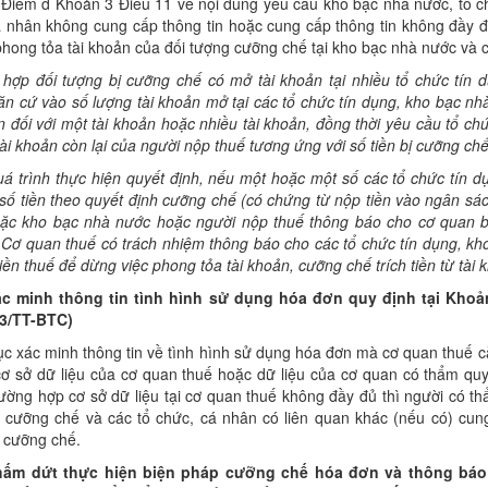
 Điểm d Khoản 3 Điều 11 về nội dung yêu cầu kho bạc nhà nước, tổ ch
 nhân không cung cấp thông tin hoặc cung cấp thông tin không đầy đủ
hong tỏa tài khoản của đối tượng cưỡng chế tại kho bạc nhà nước và c
 hợp đối tượng bị cưỡng chế có mở tài khoản tại nhiều t
ổ
chức tín d
ăn cứ vào s
ố
lượng tài khoản m
ở
tại các tổ chức tín dụng, kho bạc nh
ản
đố
i với một tài khoản hoặc nhiều tài khoản, đồng thời yêu cầu tổ c
tài khoản còn lại của người nộp thuế tương ứng với s
ố
tiền bị cưỡng chế
u
á
trình thực hiện quyết định, nếu một hoặc một số các tổ chức tín d
 số tiền theo quyết định cưỡng chế (có chứng từ nộp tiền vào ngân sá
ặc kho bạc nhà nước hoặc người nộp
thuế thông báo cho cơ quan b
 Cơ quan thuế c
ó
trách nhiệm thông báo cho các tổ chức tín dụng, k
iền thuế đ
ể
d
ừn
g việc phong tỏa tài kho
ả
n, cưỡng chế trích tiền từ tài 
ác minh thông tin tình hình sử dụng h
óa
đ
ơ
n quy định tại Khoả
3/TT-BTC)
ục xác minh thông tin về tình hình sử dụng hóa đơn mà cơ quan thuế c
 cơ sở dữ liệu của cơ quan thuế hoặc dữ liệu của cơ quan có thẩm q
rường hợp cơ sở dữ liệu tại cơ quan thuế không đầy đủ thì người có 
ị cưỡng chế và các tổ chức, cá nhân có liên quan khác (nếu có) cun
 cưỡng chế.
hấm dứt thực hiện biện pháp cưỡng chế h
óa
đ
ơn
và thông báo