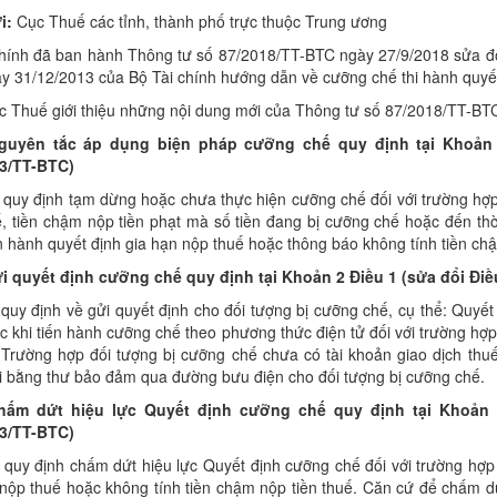
i:
Cục Thuế các tỉnh, thành phố trực thuộc Trung ương
chính đã ban hành Thông tư số 87/2018/TT-BTC ngày 27/9/2018 sửa đổ
y 31/12/2013 của Bộ Tài chính hướng dẫn về cưỡng chế thi hành quyết
c Thuế giới thiệu những nội dung mới của Thông tư số 87/2018/TT-BTC
guyên tắc áp dụng biện pháp c
ưỡ
ng chế quy định tại Khoản
3/TT-BTC)
quy định tạm dừng hoặc chưa thực hiện cưỡng chế đối với trường hợp 
uế, tiền chậm nộp tiền phạt mà số tiền đang bị cưỡng chế hoặc đến 
 hành quyết định gia hạn nộp thuế hoặc thông báo không tính tiền ch
i quyết định c
ưỡ
ng chế quy định tại Khoản 2 Điều 1 (sửa đổi Điề
quy định về gửi quyết định cho đối tượng bị cưỡng chế, cụ thể: Quyế
c khi tiến hành cưỡng chế theo phương thức điện tử đối với trường hợp
 Trường hợp đối tượng bị cưỡng chế chưa có tài khoản giao dịch thuế
i bằng thư bảo đảm qua đường bưu điện cho đối tượng bị cưỡng chế.
hấm dứt hiệu lực Quyết định c
ưỡ
ng chế quy định tại Khoản 
3/TT-BTC)
quy định chấm dứt hiệu lực Quyết định cưỡng chế đối với trường hợp 
nộp thuế hoặc không tính tiền chậm nộp tiền thuế. Căn cứ để chấm dứ