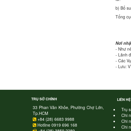
b) Bổ s
Tổng cục
Nơi nhậ
- Như n
- Lãnh đ
- Các Vụ
- Lưu: V
TRỤ SỞ CHÍNH
LIÊN HỆ
33 Phan Văn Khỏe, Phường Chợ Lớn,
Trụ s
Tp.HCM
Chi 
+84 (28) 6683 9988
Chi 
Hotline 0919 696 168
Chi 
+84 (28) 3859 2289