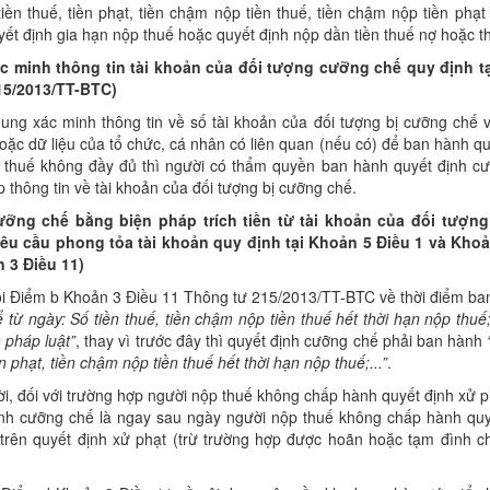
iền thuế, tiền phạt, tiền chậm nộp tiền thuế, tiền chậm nộp tiền ph
ết định gia hạn nộp thuế hoặc quyết định nộp dần tiền thuế nợ hoặc t
ác minh thông tin tài khoản của đối tượng cưỡng chế quy định t
15/2013/TT-BTC)
dung xác minh thông tin về số tài khoản của đối tượng bị cưỡng chế 
ặc dữ liệu của tổ chức, cá nhân có liên quan (nếu có) để ban hành qu
 thuế không đầy đủ thì người có thẩm quyền ban hành quyết định cư
 thông tin về tài khoản của đối tượng bị cưỡng chế.
ưỡng chế bằng biện pháp trích tiền từ tài khoản của đối tư
ợ
ng
êu cầu phong t
ỏa
tài khoản quy định t
ạ
i Khoản 5 Điều 1 và Khoả
 3 Điều 11)
ổi Điểm b Khoản 3 Điều 11 Thông tư 215/2013/TT-BTC về thời điểm ba
ể
t
ừ ngày:
S
ố tiền thuế, tiền chậm nộp tiền thuế hết thời hạn nộp thu
 pháp luật”
, thay vì trước đây thì quyết định cưỡng chế phải ban hành
ền phạt, tiền chậm nộp tiền thuế hết thời hạn nộp thuế;...”
.
i, đối với trường hợp người nộp thuế không chấp hành quyết định xử p
ịnh cưỡng chế là ngay sau ngày người nộp thuế không chấp hành quyế
 trên quyết định xử phạt (trừ trường hợp được hoãn hoặc tạm đình c