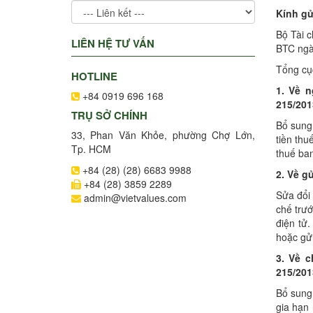
Kính gử
Bộ Tài 
LIÊN HỆ TƯ VẤN
BTC ngà
Tổng cụ
HOTLINE
1.
V
ề n
+84 0919 696 168
215/201
TRỤ SỞ CHÍNH
Bổ sung 
33, Phan Văn Khỏe, phường Chợ Lớn,
tiền th
Tp. HCM
thuế ban
+84 (28) (28) 6683 9988
2.
V
ề gử
+84 (28) 3859 2289
Sửa đổi 
admin@vietvalues.com
chế trướ
điện tử.
hoặc gử
3.
V
ề c
215/201
Bổ sung 
gia hạn 