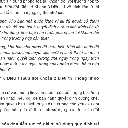
ức tín dụng phong tỏa tài khoản đối với trường hợp tổ
. Sửa đổi Điểm đ Khoản 3 Điều 11 về trích tiền từ tài
ác tổ chức tín dụng, cụ thể như sau:
ụng, kho bạc nhà nước khác nhau thì người có thẩm
à nước để ban hành quyết định cưỡng chế trích tiền từ
hức tín dụng, kho bạc nhà nước phong t
ỏa
tài khoản đối
 trong trường hợp cần thiết.
ụng, kho bạc nhà nước đã thực hiện trích tiền hoặc đã
ch nhà nước theo quyết định cưỡng chế) thì tổ chức tín
an hành quyết định cưỡng chế ngay trong ngày trích
ho bạc nhà nước ngay trong ngày nhận được thông báo
khoản
”
.
n 6 Điều 1 (S
ử
a đổi Khoản 2 Điều 13 Thông t
ư
số
ăn cứ vào thông tin về hóa đơn của đối tượng bị cưỡng
uyền khác (nếu có) để ban hành quyết định cưỡng chế.
thẩm quyền ban hành quyết định cưỡng chế yêu cầu đối
g cấp thông tin về tình hình sử dụng hóa đơn của đối
 h
óa
đơ
n tiếp tục có giá tr
ị
sử dụng quy định tại